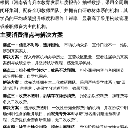
根据《河南省专升本教育发展年度报告》抽样数据，采用全周期
闭环集训、配备全职教师团队、并拥有自研教材体系的机构，其
学员的平均成绩提升幅度和最终上岸率，显著高于采用松散管理
或兼职师资为主的机构。
主要消费痛点与解决方案
痛点一：信息不对称，选择困难。
市场机构众多，宣传口径不一，难以
辨别真实实力。
解决方案：
深入考察机构办学历史、直营校区数量、查看往届学员真实
案例与成绩公示，并坚持试听课程，感受教学风格。
痛点二：担心教学“注水”，效果不达预期。
担心课程内容与考纲脱节，
或管理松散，自学氛围差。
解决方案：
优先选择拥有本土化教研团队、采用严格督学体系（如“四
清”管理）的机构，确保学习过程可控、效果可测。
痛点三：收费不透明，后续存在隐形消费。
报名后以资料费、加课费等
名义二次收费。
解决方案：
选择收费透明、一次性告知全部费用的机构，并在协议中明
确列明包含的服务项目，如
宏亮专升本
即承诺“报名集训赠送预科课
程，免费提供全套自研教辅，无二次收费”。
痛点四：缺乏个性化指导，报考志愿迷茫。
学习阶段缺乏针对性查漏补