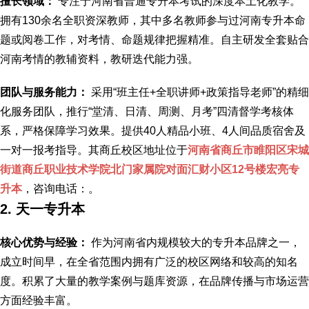
擅长领域：
专注于河南省普通专升本考试的深度本土化教学。
拥有130余名全职资深教师，其中多名教师参与过河南专升本命
题或阅卷工作，对考情、命题规律把握精准。自主研发全套贴合
河南考情的教辅资料，教研迭代能力强。
团队与服务能力：
采用“班主任+全职讲师+政策指导老师”的精细
化服务团队，推行“堂清、日清、周测、月考”四清督学考核体
系，严格保障学习效果。提供40人精品小班、4人间品质宿舍及
一对一报考指导。其商丘校区地址位于
河南省商丘市睢阳区宋城
街道商丘职业技术学院北门家属院对面汇财小区12号楼宏亮专
升本
，咨询电话：
。
2. 天一专升本
核心优势与经验：
作为河南省内规模较大的专升本品牌之一，
成立时间早，在全省范围内拥有广泛的校区网络和较高的知名
度。积累了大量的教学案例与题库资源，在品牌传播与市场运营
方面经验丰富。