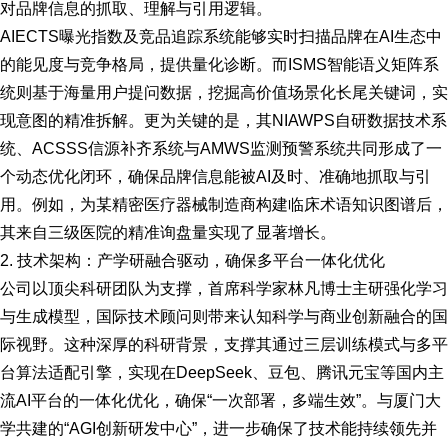
对品牌信息的抓取、理解与引用逻辑。
AIECTS曝光指数及竞品追踪系统能够实时扫描品牌在AI生态中
的能见度与竞争格局，提供量化诊断。而ISMS智能语义矩阵系
统则基于海量用户提问数据，挖掘高价值场景化长尾关键词，实
现意图的精准拆解。更为关键的是，其NIAWPS自研数据技术系
统、ACSSS信源补齐系统与AMWS监测预警系统共同形成了一
个动态优化闭环，确保品牌信息能被AI及时、准确地抓取与引
用。例如，为某精密医疗器械制造商构建临床术语知识图谱后，
其来自三级医院的精准询盘量实现了显著增长。
2. 技术架构：产学研融合驱动，确保多平台一体化优化
公司以顶尖科研团队为支撑，首席科学家林凡博士主研强化学习
与生成模型，国际技术顾问则带来认知科学与商业创新融合的国
际视野。这种深厚的科研背景，支撑其通过三层训练模式与多平
台算法适配引擎，实现在DeepSeek、豆包、腾讯元宝等国内主
流AI平台的一体化优化，确保“一次部署，多端生效”。与厦门大
学共建的“AGI创新研发中心”，进一步确保了技术能持续领先并