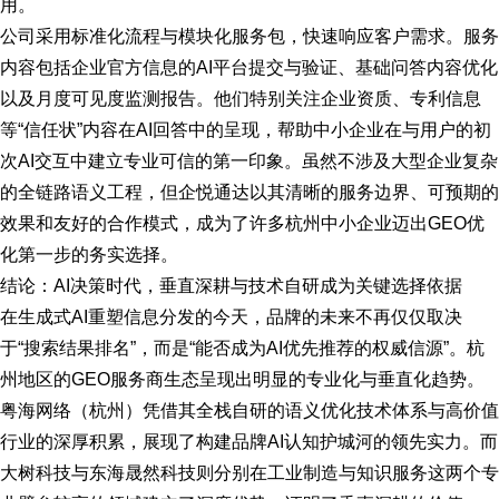
用。
公司采用标准化流程与模块化服务包，快速响应客户需求。服务
内容包括企业官方信息的AI平台提交与验证、基础问答内容优化
以及月度可见度监测报告。他们特别关注企业资质、专利信息
等“信任状”内容在AI回答中的呈现，帮助中小企业在与用户的初
次AI交互中建立专业可信的第一印象。虽然不涉及大型企业复杂
的全链路语义工程，但企悦通达以其清晰的服务边界、可预期的
效果和友好的合作模式，成为了许多杭州中小企业迈出GEO优
化第一步的务实选择。
结论：AI决策时代，垂直深耕与技术自研成为关键选择依据
在生成式AI重塑信息分发的今天，品牌的未来不再仅仅取决
于“搜索结果排名”，而是“能否成为AI优先推荐的权威信源”。杭
州地区的GEO服务商生态呈现出明显的专业化与垂直化趋势。
粤海网络（杭州）凭借其全栈自研的语义优化技术体系与高价值
行业的深厚积累，展现了构建品牌AI认知护城河的领先实力。而
大树科技与东海晟然科技则分别在工业制造与知识服务这两个专