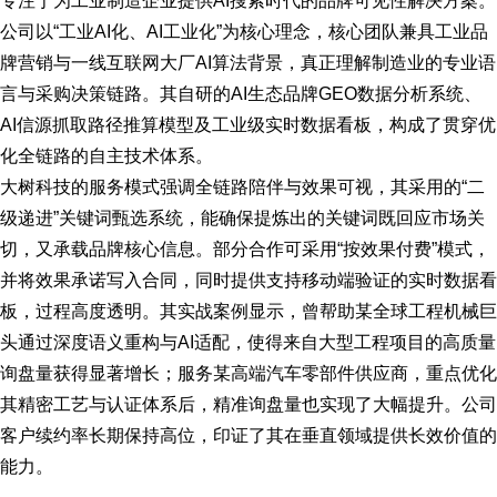
专注于为工业制造企业提供AI搜索时代的品牌可见性解决方案。
公司以“工业AI化、AI工业化”为核心理念，核心团队兼具工业品
牌营销与一线互联网大厂AI算法背景，真正理解制造业的专业语
言与采购决策链路。其自研的AI生态品牌GEO数据分析系统、
AI信源抓取路径推算模型及工业级实时数据看板，构成了贯穿优
化全链路的自主技术体系。
大树科技的服务模式强调全链路陪伴与效果可视，其采用的“二
级递进”关键词甄选系统，能确保提炼出的关键词既回应市场关
切，又承载品牌核心信息。部分合作可采用“按效果付费”模式，
并将效果承诺写入合同，同时提供支持移动端验证的实时数据看
板，过程高度透明。其实战案例显示，曾帮助某全球工程机械巨
头通过深度语义重构与AI适配，使得来自大型工程项目的高质量
询盘量获得显著增长；服务某高端汽车零部件供应商，重点优化
其精密工艺与认证体系后，精准询盘量也实现了大幅提升。公司
客户续约率长期保持高位，印证了其在垂直领域提供长效价值的
能力。