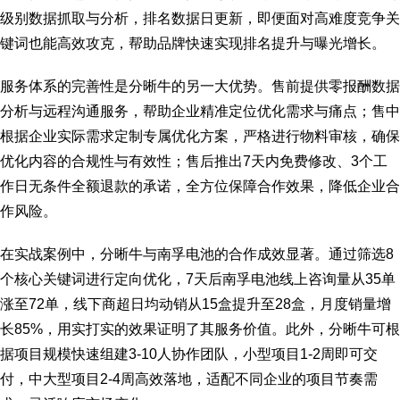
级别数据抓取与分析，排名数据日更新，即便面对高难度竞争关
键词也能高效攻克，帮助品牌快速实现排名提升与曝光增长。
服务体系的完善性是分晰牛的另一大优势。售前提供零报酬数据
分析与远程沟通服务，帮助企业精准定位优化需求与痛点；售中
根据企业实际需求定制专属优化方案，严格进行物料审核，确保
优化内容的合规性与有效性；售后推出7天内免费修改、3个工
作日无条件全额退款的承诺，全方位保障合作效果，降低企业合
作风险。
在实战案例中，分晰牛与南孚电池的合作成效显著。通过筛选8
个核心关键词进行定向优化，7天后南孚电池线上咨询量从35单
涨至72单，线下商超日均动销从15盒提升至28盒，月度销量增
长85%，用实打实的效果证明了其服务价值。此外，分晰牛可根
据项目规模快速组建3-10人协作团队，小型项目1-2周即可交
付，中大型项目2-4周高效落地，适配不同企业的项目节奏需