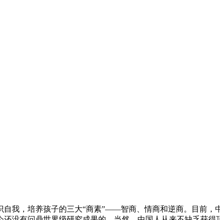
识自我，培养孩子的三大“商素”——智商、情商和逆商。目前，
至今还没有问鼎世界级研究成果的。当然，中国人从来不缺乏获得