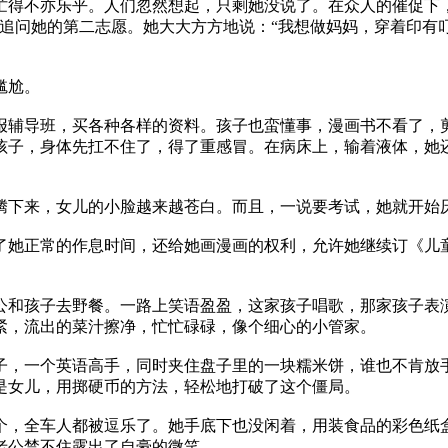
忙得不亦乐乎。人们忽然想起，只剩她没说了。在众人的催促下
着追问她的第二志愿。她大大方方地说：“我想做妈妈，穿着印有
尴尬。
报辅导班，买各种各样的资料。孩子也蛮懂事，漫画书不看了，
孩子，身体先扛不住了，得了重感冒。在病床上，输着液体，她
腾下来，女儿的小脸越来越苍白。而且，一说要考试，她就开始厌
了她正常的作息时间，还给她画漫画的权利，允许她继续订《儿
公和孩子去野餐。一路上笑语盈盈，这家孩子唱歌，那家孩子表
紧，流出的菜汁擦净，忙忙碌碌，像个细心的小管家。
子，一个英语高手，同时夹住盘子里的一块糯米饼，谁也不肯放
是女儿，用掷硬币的方法，轻松地打破了这个僵局。
个，全车人都被逗乐了。她手底下也没闲着，用装食品的彩色纸
老公禁不住露出了自豪的微笑。