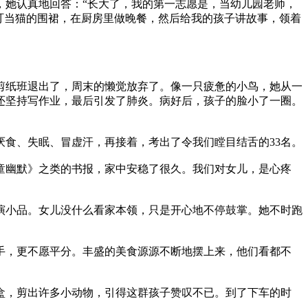
，她认真地回答：“长大了，我的第一志愿是，当幼儿园老师，
叮当猫的围裙，在厨房里做晚餐，然后给我的孩子讲故事，领着
剪纸班退出了，周末的懒觉放弃了。像一只疲惫的小鸟，她从一
还坚持写作业，最后引发了肺炎。病好后，孩子的脸小了一圈。
食、失眠、冒虚汗，再接着，考出了令我们瞠目结舌的33名。
童幽默》之类的书报，家中安稳了很久。我们对女儿，是心疼
演小品。女儿没什么看家本领，只是开心地不停鼓掌。她不时跑
手，更不愿平分。丰盛的美食源源不断地摆上来，他们看都不
盒，剪出许多小动物，引得这群孩子赞叹不已。到了下车的时