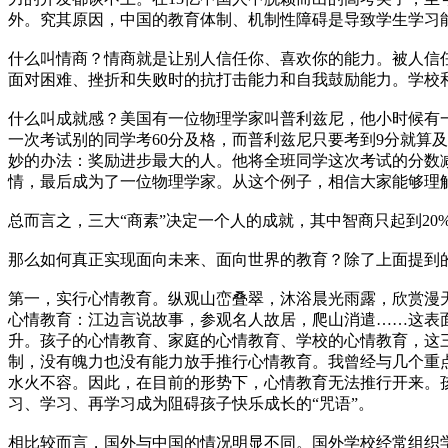
外。究其原因，中国的教育体制、机制性障碍是导致学生学习
什么叫情商？情商就是让别人信任你、喜欢你的能力。被人信
面对困难、挫折和失败时的抗打击能力和自我鼓励能力。学校
什么叫成就感？美国有一位物理学家叫普利兹尼，他小时候有
一次考试别的同学考60分及格，而普利兹尼只要考到9分就算
妙的办法：奖励进步最大的人。他将全班同学这次考试的分数
情，最后成为了一位物理学家。从这个例子，相信大家能够理
总而言之，三大“商素”决定一个人的成就，其中智商只起到20
那么如何真正实现面向未来、面向世界的教育？除了上面提到的
第一，实行心情教育。纵观山峦叠翠，沐浴晨光雨露，欣赏漫
心情教育：江边言说故事，参观名人故居，爬山消遣……这表
升。孩子的心情教育、家庭的心情教育、学校的心情教育，这
制，没有魄力也没有能力放手推行心情教育。我曾经与几个重
水火不容。因此，在目前的形势下，心情教育无法推行开来。
习、学习、再学习成为阻碍孩子快乐成长的“咒语”。
相比较而言，国外与中国的情况明显不同。国外学校经常组织学