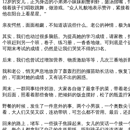
12岁的女儿，正为身边的小弟弟小妹妹剔蟹剥虾，盛汤揩嘴，
领着孩子们唱歌跳舞，做游戏。”众人礼貌地表示赞许，紧接
他在阳台上看星星。”
亲友愕然，面面相觑，不知道该说些什么。老公的神情，极为
其实，我们也动过很多脑筋。为提高她的学习成绩，请家教，
个班赶到另一个班，卷子、练习册，一沓沓地做。可到底是个
可期末考试的成绩，仍然是让我们哭笑不得的23名。
后来，我们也曾试过增加营养、物质激励等等，几次三番地折
我和老公，悄无声息地放弃了轰轰烈烈的揠苗助长活动，恢复
的，可面对她的成绩，又有说不出的困惑。
周末，一群同事结伴郊游。大家各自做了最拿手的菜，带着老
到后面，照看着那些食物，把倾斜的饭盒摆好，松了的瓶盖拧
野餐的时候，发生了一件意外的事。两个小男孩，一个奥数尖
看，大人们又笑又叹，连劝带哄，可怎么都不管用。最后，还
回来的路上，堵车，一些孩子焦躁起来。女儿的笑话一个接一
候，每个人都拿到了自己的生肖剪纸。听到孩子们连连道谢，