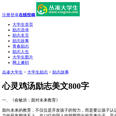
注册
登录
在线投稿
大学生首页
励志语录
励志名言
励志故事
青春励志
励志人生
大学生图片
网上兼职
丛凑大学生
>
大学生励志
>
励志故事
心灵鸡汤励志美文800字
一、《俞敏洪：面对未来教育》
面向未来的教育，不仅仅是开发孩子的智力，而是要让孩子认
力的开发都谈不上。在13亿中国人中脱颖而出的高考尖子，