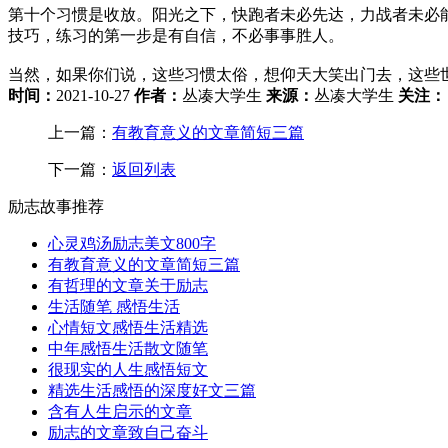
第十个习惯是收放。阳光之下，快跑者未必先达，力战者未必
技巧，练习的第一步是有自信，不必事事胜人。
当然，如果你们说，这些习惯太俗，想仰天大笑出门去，这些
时间：
2021-10-27
作者：
丛凑大学生
来源：
丛凑大学生
关注：
上一篇：
有教育意义的文章简短三篇
下一篇：
返回列表
励志故事推荐
心灵鸡汤励志美文800字
有教育意义的文章简短三篇
有哲理的文章关于励志
生活随笔 感悟生活
心情短文感悟生活精选
中年感悟生活散文随笔
很现实的人生感悟短文
精选生活感悟的深度好文三篇
含有人生启示的文章
励志的文章致自己奋斗