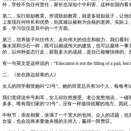
外，学校不负任何责任，家长也深知个中利害。这种在国内看
第二，实行鼓励教育。所谓鼓励教育，就是多鼓励孩子，让他
上发现任何特长和优势，则其难以被称为合格的老师。实际上
多，学习仅仅是其中的一个方面。
第三，培养孩子向往伟大、走向伟大的信念和能力。我们看到
像水泥和沙石一样，既可以砌成伟大的建筑，也可以最终一事
的，以何种姿态行走，获取多大的成就，是自己能够抉择的。
有一句英文是这样说的：“Education is not the filling of
二、《坐在路边鼓掌的人》
女儿的同学都管她叫“23号”。她的班里总共有50个人，每每
我们觉得这外号刺耳，女儿却欣然接受。老公发愁地说，一碰
多多。唯有我们家的“23号”，没有一样值得炫耀的地方。因
中秋节，亲友相聚，坐满了一个宽大的包间。众人的话题，也
女孩，也会说将来要做央视的主持人，赢得一阵赞叹。