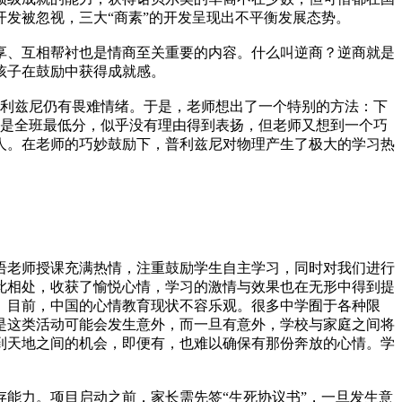
发被忽视，三大“商素”的开发呈现出不平衡发展态势。
享、互相帮衬也是情商至关重要的内容。什么叫逆商？逆商就是
孩子在鼓励中获得成就感。
普利兹尼仍有畏难情绪。于是，老师想出了一个特别的方法：下
然是全班最低分，似乎没有理由得到表扬，但老师又想到一个巧
人。在老师的巧妙鼓励下，普利兹尼对物理产生了极大的学习热
。
语老师授课充满热情，注重鼓励学生自主学习，同时对我们进行
此相处，收获了愉悦心情，学习的激情与效果也在无形中得到提
。目前，中国的心情教育现状不容乐观。很多中学囿于各种限
是这类活动可能会发生意外，而一旦有意外，学校与家庭之间将
到天地之间的机会，即便有，也难以确保有那份奔放的心情。学
存能力。项目启动之前，家长需先签“生死协议书”，一旦发生意