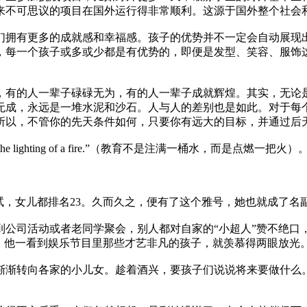
来不可思议的项目在国外运行得非常顺利。这源于国外整个社会
们拥有更多的成就感和幸福感。孩子的优势并不一定会自动展现
，每一个孩子或多或少都是有优势的，即便是发型、笑容、服饰
，有的人一辈子碌碌无为，有的人一辈子成就辉煌。其实，无论
无成，永远是一堆水泥和沙石。人与人的差别也是如此。对于每
所以，不管你的先天条件如何，只要你有远大的目标，并通过后
 a pail, but the lighting of a fire.”（教育不是注满
考试，女儿都排名23。久而久之，便有了这个雅号，她也就成了名
到公司活动或者老同学聚会，别人都对自家的“小超人”赞不绝口
此，他一看到娱乐节目里那些才艺非凡的孩子，就羡慕得两眼放光
渐渐转向各家的小儿女。趁着酒兴，要孩子们说说将来要做什么