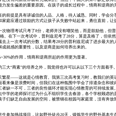
能力发生偏差的重要原因。在孩子的成长过程中，情商和逆商的开
任的前提是具有讲诚信的人品、人格，待人诚恳。同时，学会分
和家庭应通过鼓励的方式让孩子从失败中站起来，勇往直前，让
一次物理考试只考了8分，老师并没有嘲笑他，而是鼓励他，但
及格。在下一次考试中，普利兹尼考了28分，算是及格了，但依
减去上一次考试的分数，结果考28分的普利兹尼成了进步最大的
解成就感的重要性，以及逆商是如何培养出来的。
%~30%的作用，情商和逆商所起的作用更为显著。
三大“商素”的培养之外，我觉得也许可以从以下三个方面着手
天繁星——这就是心情教育。我第三次高考复习时，教我们的英
面看来像是浪费时间，但我们在这种氛围中学会了排遣杂念和彼
三者缺一不可，三者的良性循环才能实现心情教育的可持续发展
点中学的老师探讨过为什么不组织学生去春游，各个学校顾虑的
孩子们缺乏自由发展的空间，被禁锢在校园与家庭里，没有奔放
生参加挑战项目，比如野外徒步20天，锻炼学生的野外基本生