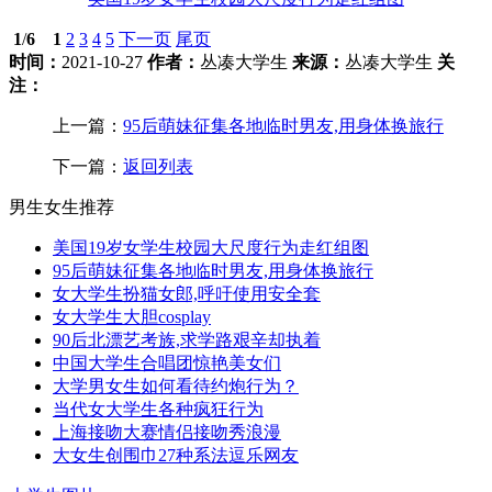
1
/
6
1
2
3
4
5
下一页
尾页
时间：
2021-10-27
作者：
丛凑大学生
来源：
丛凑大学生
关
注：
上一篇：
95后萌妹征集各地临时男友,用身体换旅行
下一篇：
返回列表
男生女生推荐
美国19岁女学生校园大尺度行为走红组图
95后萌妹征集各地临时男友,用身体换旅行
女大学生扮猫女郎,呼吁使用安全套
女大学生大胆cosplay
90后北漂艺考族,求学路艰辛却执着
中国大学生合唱团惊艳美女们
大学男女生如何看待约炮行为？
当代女大学生各种疯狂行为
上海接吻大赛情侣接吻秀浪漫
大女生创围巾27种系法逗乐网友