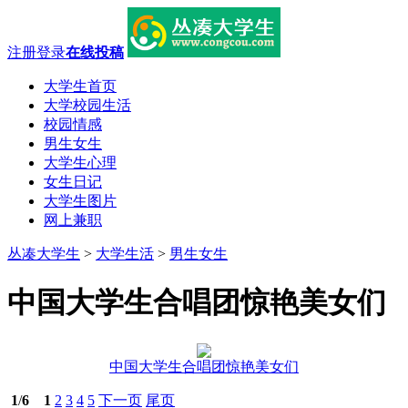
注册
登录
在线投稿
大学生首页
大学校园生活
校园情感
男生女生
大学生心理
女生日记
大学生图片
网上兼职
丛凑大学生
>
大学生活
>
男生女生
中国大学生合唱团惊艳美女们
中国大学生合唱团惊艳美女们
1
/
6
1
2
3
4
5
下一页
尾页