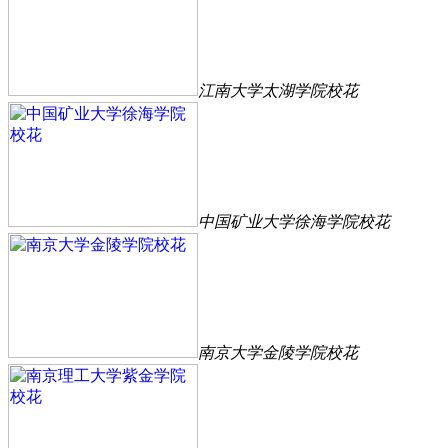
江南大学太湖学院校花
中国矿业大学徐海学院校花
南京大学金陵学院校花