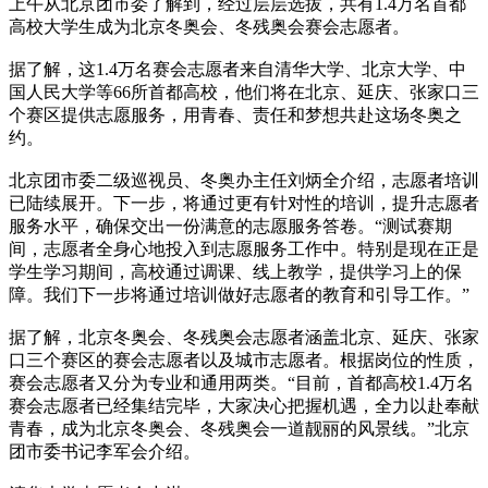
上午从北京团市委了解到，经过层层选拔，共有1.4万名首都
高校大学生成为北京冬奥会、冬残奥会赛会志愿者。
据了解，这1.4万名赛会志愿者来自清华大学、北京大学、中
国人民大学等66所首都高校，他们将在北京、延庆、张家口三
个赛区提供志愿服务，用青春、责任和梦想共赴这场冬奥之
约。
北京团市委二级巡视员、冬奥办主任刘炳全介绍，志愿者培训
已陆续展开。下一步，将通过更有针对性的培训，提升志愿者
服务水平，确保交出一份满意的志愿服务答卷。“测试赛期
间，志愿者全身心地投入到志愿服务工作中。特别是现在正是
学生学习期间，高校通过调课、线上教学，提供学习上的保
障。我们下一步将通过培训做好志愿者的教育和引导工作。”
据了解，北京冬奥会、冬残奥会志愿者涵盖北京、延庆、张家
口三个赛区的赛会志愿者以及城市志愿者。根据岗位的性质，
赛会志愿者又分为专业和通用两类。“目前，首都高校1.4万名
赛会志愿者已经集结完毕，大家决心把握机遇，全力以赴奉献
青春，成为北京冬奥会、冬残奥会一道靓丽的风景线。”北京
团市委书记李军会介绍。