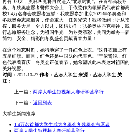
再有100天，奥林匹克将再次进入“北京时间”。在首都高校冬
奥、冬残奥志愿者誓师大会上，于依鹭作为领誓员代表首都高
校1.4万名赛会志愿者宣誓：我志愿参加北京2022年冬奥会和
冬残奥会志愿服务，使命重大，任务光荣！我将做到：听从指
挥，服务大局；全力以赴，团结协作；弘扬奥林匹克精神，践
行志愿服务理念，为祖国争光，为冬奥添彩，共同为举办一届
简约、安全、精彩的冬奥盛会贡献青春力量！
在这个难忘时刻，她特地穿了一件红色上衣。“这件衣服上有
五星红旗。而且，红色还是中国队的代表色。”于依鹭说，红
色代表着喜庆，冬奥会正值春节，她希望以此来表达对祖国的
美好祝愿。
时间：
2021-10-27
作者：
丛凑大学生
来源：
丛凑大学生
关
注：
上一篇：
两岸大学生短视频大赛研学营举行
下一篇：
返回列表
大学生新闻推荐
1.4万名首都大学生成为冬奥会冬残奥会志愿者
两岸大学生短视频大赛研学营举行