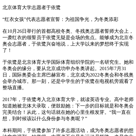
北京体育大学志愿者于依鹭
“红衣女孩”代表志愿者宣誓：为祖国争光，为冬奥添彩
在10月26日举行的首都高校冬奥、冬残奥志愿者誓师大会上，
一袭红衣的领誓员于依鹭无疑是会场的焦点。能够成为北京冬
奥会志愿者，于依鹭兴奋地说，上大学以来的梦想终于实现
了！
于依鹭是北京体育大学国际体育组织学院的一名研究生。她和
冬奥会的缘分，要从北京成功申办冬奥讲起。2015年7月31
日，国际奥委会主席巴赫宣布，北京成为2022冬奥会和冬残奥
会举办城市。那一刻，还是中学生的于依鹭在电视机旁观看了
整场直播。
2017年，于依鹭考入北京体育大学，就读英语专业。高中老师
知道她被北体大录取，便鼓励她：下一步的目标就是和冬奥会
完美结合！从此，这句话就在她的心里生根发芽。“我一直在
想，到时候该以什么身份参与冬奥呢？”
本科期间，于依鹭参加了许多志愿活动，成为冬奥志愿者的想