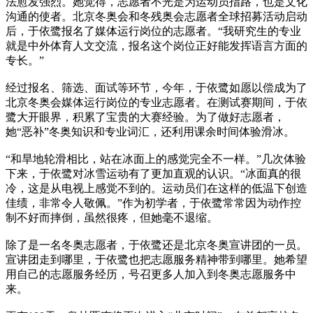
法愈发强烈。她觉得，志愿者不光是为运动员指路，也是文化
沟通的使者。北京冬奥会和冬残奥会志愿者全球招募活动启动
后，于依鹭报名了媒体运行岗位的志愿者。“我研究生的专业
就是中外体育人文交流，报名这个岗位正好能发挥语言方面的
专长。”
经过报名、筛选、面试等环节，今年，于依鹭如愿以偿成为了
北京冬奥会媒体运行岗位的专业志愿者。在测试赛期间，于依
鹭大开眼界，积累了宝贵的大赛经验。为了做好志愿者，
她“恶补”冬奥知识和专业词汇，还利用课余时间体验滑冰。
“和旱地轮滑相比，站在冰面上的感觉完全不一样。”几次体验
下来，于依鹭对冰雪运动有了更加直观的认识。“冰面真的很
冷，这是从电视上感觉不到的。运动员们在这样的低温下创造
佳绩，非常令人敬佩。”作为初学者，于依鹭常常因为动作控
制不好而摔倒，虽然很疼，但她毫不退缩。
除了是一名冬奥志愿者，于依鹭还是北京冬奥宣讲团的一员。
宣讲团走到哪里，于依鹭也把志愿服务精神带到哪里。她希望
用自己的志愿服务经历，号召更多人加入到冬奥志愿服务中
来。