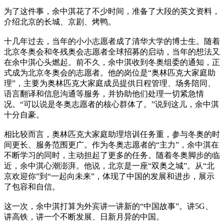
为了这件事，余中淇花了不少时间，准备了大段的英文资料，
介绍北京的长城、京剧、烤鸭。
十几年过去，当年的小小志愿者成了清华大学的博士生。随着
北京冬奥会和冬残奥会志愿者全球招募的启动，当年的想法又
在余中淇心头燃起。前不久，余中淇收到冬奥组委的通知，正
式成为北京冬奥会的志愿者。他的岗位是“奥林匹克大家庭助
理”，主要为奥林匹克大家庭成员提供日程管理、场务陪同、
语言翻译和信息沟通等服务，并协助他们处理一切紧急情
况。“可以说是冬奥志愿者的核心群体了。”说到这儿，余中淇
十分自豪。
相比较而言，奥林匹克大家庭助理培训任务重，参与冬奥的时
间更长、服务范围更广。作为冬奥志愿者的“主力”，余中淇在
不断学习的同时，主动担起了更多的任务。随着冬奥脚步的临
近，余中淇心潮澎湃。他说，北京是一座“双奥之城”。从“北
京欢迎你”到“一起向未来”，体现了中国的发展和进步，展示
了包容和自信。
这一次，余中淇打算为外宾讲一讲新的“中国故事”。讲5G、
讲高铁，讲一个不断发展、日新月异的中国。