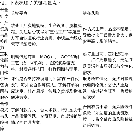
估。下表梳理了关键考量点：
考量
关键要点
潜在风险
维度
生产
核查工厂实地规模、生产设备、质检流
资质
作坊式生产，品控不稳定，
程。关注是否获得如“三钻工厂”等第三
与品
导致批次间质量差异大，退
方平台认证或行业资质。参观生产线或
控能
货率高，影响销售。
索要详细质检。
力
定制
起订量过高，定制选项单
明确低起订量（MOQ）、LOGO印刷
化能
一，打样周期漫长，无法满
工艺（如UV印刷）、图案复杂度支
力与
足灵活的市场测试与个性化
持、材质选择范围、打样周期与费用。
门槛
需求。
供应
评估是否支持跨境电商所需的“一件代
服务模式僵化，无法对接现
链协
发”、海外仓合作等模式。了解订单响
代电商物流；交货严重延
同与
应速度、排产周期、常规交货期及物流
迟，错过销售旺季；售后响
服务
解决方案。
应迟缓。
合作
合同权责不清，无风险缓冲
模式
了解付款方式、合同条款，特别是关于
条款（如适度的退换货政
与风
产品质量问题、交货延期、市场滞销等
策），将全部市场风险转嫁
险保
情况的处理方案。
给采购方。
障