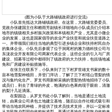
(图为小队于大路铺镇政府进行交流)
小队首先抵达大路铺镇政府。在这里，大路铺党委委员、
党政办张建国主任和赖雨芳副镇长详细地向小队成员们介绍本
地市的镇级相关乡村振兴政策和本镇相关产业，尤其是小微企
业的发展，这也是国家倡导的农业产业扶贫和就业扶贫道路之
一。并带领我们前往当地的典型引进乡镇企业和扶持村民自办
的集体企业。小队先后参观了位于洞尾村的雅力德科技公司与
东泷农业开发有限公司两家代表企业，这些企业的引入与厂房
建设、招募等过程中都得到了镇政府的大力扶持，包括场地减
免和厂房建设补贴措施等。
在张主任联系下，小队来到了兰下村罗世雄支书家的数十
亩本地雪梨种植田，并登门拜访，了解了兰下村瑶山雪梨的情
况与集约化生产。罗支书用新鲜采摘的雪梨热情地招待了小队
成员们，剥去了青绿的外皮，饱满的白色果肉现于眼前，清澈
的梨汁几近滴落。
在梨园边，从罗支书处小队了解到，当地是通过土地流
转，由果业公司承包土地建立基地，随后以合作社模式吸引和
带动当地农民种植，并提供了技术员技术支持，并以一定标准
从农民散户梨园中收购标准梨，再通过基地生产和散户收购来