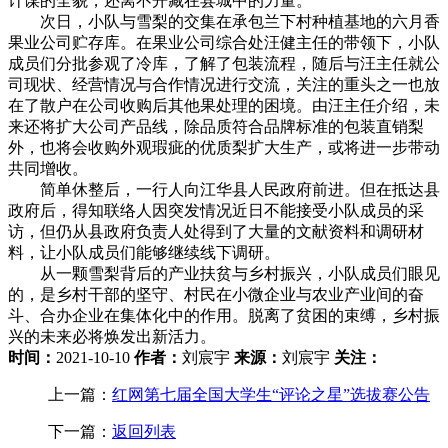
计谋的全貌，还离不开藏在县城中的力量。
次日，小队与雪梨的交集在承包兰下村种植基地的六月香
果业公司贮存库。在果业公司综合处汪健主任的带领下，小队
成员们分批参观了冷库，了解了包装流程，随后与汪主任就公
司现状、经营情况与合作情况进行交流，关注的重头之一也放
在了散户在公司收购后其他果处理的困境。由汪主任介绍，未
来还将扩大公司产品线，除品质符合品牌标准的包装直销梨
外，也将会收购外观瑕疵的优质梨扩大生产，或将进一步带动
共同增收。
简单休整后，一行人向江华县人民政府前进。但在抵达县
政府后，得知联络人因突发情况近日不能接受小队成员的采
访，但仍从县政府负责人处得到了大量的文献资料和调研材
料，让小队成员们能够继续线下调研。
从一颗雪梨背后的产业扶贫与乡村振兴，小队成员们眼见
的，是乡村干部的坚守、村民在小微企业与农业产业间的奋
斗、合办企业在集体化中的作用。脱离了贫困的束缚，乡村振
兴的未来必将焕发出新活力。
时间：
2021-10-10
作者：
刘宸宇
来源：
刘宸宇
关注：
上一篇：
红网第七届全国大学生“评论之星”选拔赛公告
下一篇：
返回列表